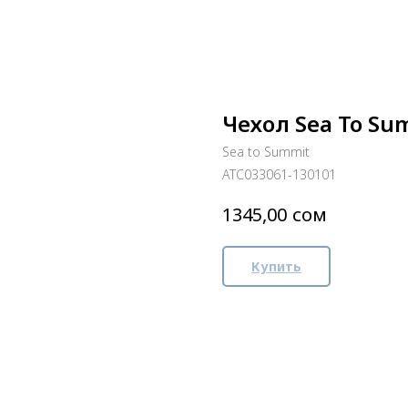
Чехол Sea To Su
Sea to Summit
ATC033061-130101
сом
1345,00
Купить