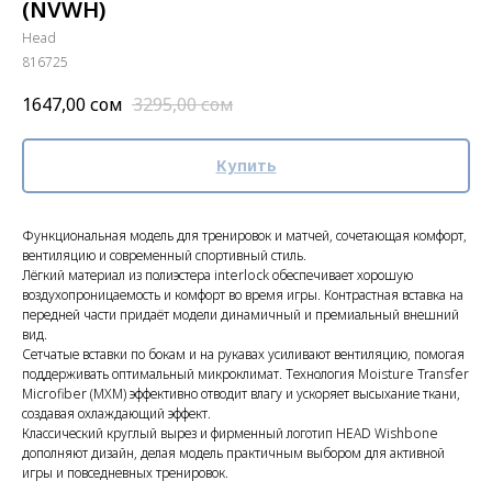
(NVWH)
Head
816725
1647,00
сом
3295,00
сом
Купить
Функциональная модель для тренировок и матчей, сочетающая комфорт,
вентиляцию и современный спортивный стиль.
Лёгкий материал из полиэстера interlock обеспечивает хорошую
воздухопроницаемость и комфорт во время игры. Контрастная вставка на
передней части придаёт модели динамичный и премиальный внешний
вид.
Сетчатые вставки по бокам и на рукавах усиливают вентиляцию, помогая
поддерживать оптимальный микроклимат. Технология Moisture Transfer
Microfiber (MXM) эффективно отводит влагу и ускоряет высыхание ткани,
создавая охлаждающий эффект.
Классический круглый вырез и фирменный логотип HEAD Wishbone
дополняют дизайн, делая модель практичным выбором для активной
игры и повседневных тренировок.