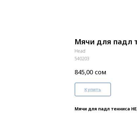
Мячи для падл т
Head
540203
сом
845,00
Купить
Мячи для падл тенниса HE