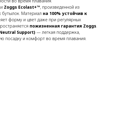
ности во время плавания.
ни
Zoggs Ecolast+™
, произведенной из
х бутылок. Материал
на 100% устойчив к
няет форму и цвет даже при регулярных
пространяется
пожизненная гарантия Zoggs
.
(Neutral Support)
— легкая поддержка,
ю посадку и комфорт во время плавания.