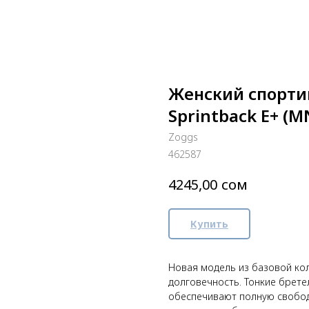
Женский спорти
Sprintback E+ (M
Zoggs
462587
сом
4245,00
Купить
Новая модель из базовой ко
долговечность. Тонкие брете
обеспечивают полную свобод