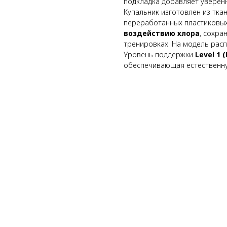
подкладка добавляет уверен
Купальник изготовлен из тка
переработанных пластиковы
воздействию хлора
, сохра
тренировках. На модель рас
Уровень поддержки
Level 1 
обеспечивающая естественну