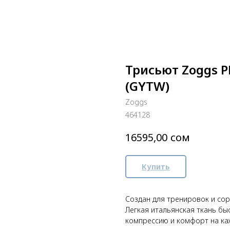
Трисьют Zoggs P
(GYTW)
Zoggs
464128
сом
16595,00
Купить
Создан для тренировок и сор
Легкая итальянская ткань бы
компрессию и комфорт на каж