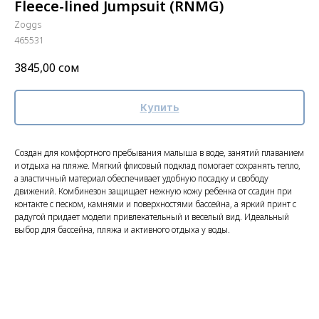
Fleece-lined Jumpsuit (RNMG)
Zoggs
465531
3845,00
сом
Купить
Создан для комфортного пребывания малыша в воде, занятий плаванием
и отдыха на пляже. Мягкий флисовый подклад помогает сохранять тепло,
а эластичный материал обеспечивает удобную посадку и свободу
движений. Комбинезон защищает нежную кожу ребенка от ссадин при
контакте с песком, камнями и поверхностями бассейна, а яркий принт с
радугой придает модели привлекательный и веселый вид. Идеальный
выбор для бассейна, пляжа и активного отдыха у воды.