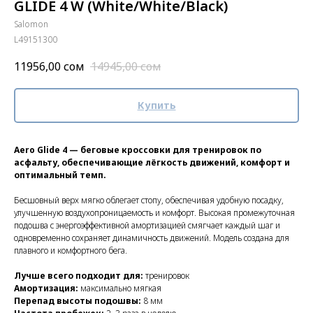
GLIDE 4 W (White/White/Black)
Salomon
L49151300
11956,00
сом
14945,00
сом
Купить
Aero Glide 4 — беговые кроссовки для тренировок по
асфальту, обеспечивающие лёгкость движений, комфорт и
оптимальный темп.
Бесшовный верх мягко облегает стопу, обеспечивая удобную посадку,
улучшенную воздухопроницаемость и комфорт. Высокая промежуточная
подошва с энергоэффективной амортизацией смягчает каждый шаг и
одновременно сохраняет динамичность движений. Модель создана для
плавного и комфортного бега.
Лучше всего подходит для:
тренировок
Амортизация:
максимально мягкая
Перепад высоты подошвы:
8 мм