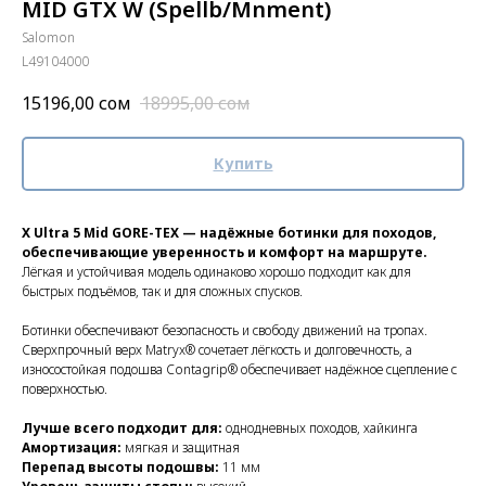
MID GTX W (Spellb/Mnment)
Salomon
L49104000
15196,00
сом
18995,00
сом
Купить
X Ultra 5 Mid GORE-TEX — надёжные ботинки для походов,
обеспечивающие уверенность и комфорт на маршруте.
Лёгкая и устойчивая модель одинаково хорошо подходит как для
быстрых подъёмов, так и для сложных спусков.
Ботинки обеспечивают безопасность и свободу движений на тропах.
Сверхпрочный верх Matryx® сочетает лёгкость и долговечность, а
износостойкая подошва Contagrip® обеспечивает надёжное сцепление с
поверхностью.
Лучше всего подходит для:
однодневных походов, хайкинга
Амортизация:
мягкая и защитная
Перепад высоты подошвы:
11 мм