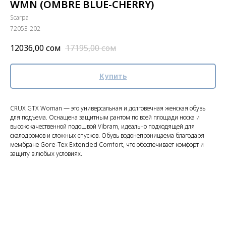
WMN (OMBRE BLUE-CHERRY)
Scarpa
72053-202
12036,00
сом
17195,00
сом
Купить
CRUX GTX Woman — это универсальная и долговечная женская обувь
для подъема. Оснащена защитным рантом по всей площади носка и
высококачественной подошвой Vibram, идеально подходящей для
скалодромов и сложных спусков. Обувь водонепроницаема благодаря
мембране Gore-Tex Extended Comfort, что обеспечивает комфорт и
защиту в любых условиях.