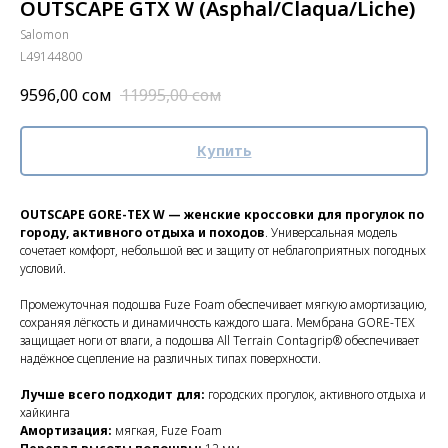
OUTSCAPE GTX W (Asphal/Claqua/Liche)
Salomon
L49144800
9596,00
сом
11995,00
сом
Купить
OUTSCAPE GORE-TEX W — женские кроссовки для прогулок по
городу, активного отдыха и походов
. Универсальная модель
сочетает комфорт, небольшой вес и защиту от неблагоприятных погодных
условий.
Промежуточная подошва Fuze Foam обеспечивает мягкую амортизацию,
сохраняя лёгкость и динамичность каждого шага. Мембрана GORE-TEX
защищает ноги от влаги, а подошва All Terrain Contagrip® обеспечивает
надёжное сцепление на различных типах поверхности.
Лучше всего подходит для:
городских прогулок, активного отдыха и
хайкинга
Амортизация:
мягкая, Fuze Foam