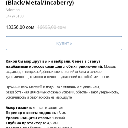
(Black/Metal/Incaberry)
Salomon
L47978100
13356,00
сом
16695,00
сом
Купить
Какой бы маршрут вы ни выбрали, Genesis станут
надёжными кроссовками для любых приключений.
Модель
создана для непревзойдённых впечатлений от бега и сочетает
динамичность, комфорт и точность движений на любой местности.
Прочный верх Matryx® и подошва с отличным сцеплением,
разработанная для самых сложных условий, обеспечивают уверенность,
устойчивость и безопасность на маршруте.
Амортизация:
мягкая и защитная
Перепад высоты подошвы:
8 мм
Уровень защиты стопы:
высокий
Глубина протектора:
4,5 мм