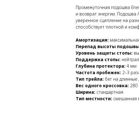
Промежуточная подошва Ene
и возврат энергии. Подошва A
уверенное сцепление на разны
способствует плотной и ком
Амортизация:
максимальна
Перепад высоты подошвы
Уровень защиты стопы:
вы
Поддержка стопы:
нейтрал
Глубина протектора:
4 мм
Частота пробежек:
2–3 раз
Тип трейла:
бег на длинные
Вес одного кроссовка:
280 
Ширина:
стандартная
Тип местности:
смешанная 