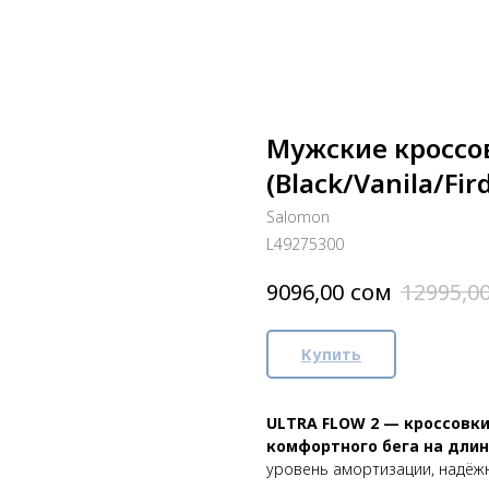
Мужские кроссо
(Black/Vanila/Fir
Salomon
L49275300
сом
9096,00
12995,0
Купить
ULTRA FLOW 2 — кроссовки
комфортного бега на дли
уровень амортизации, надёж