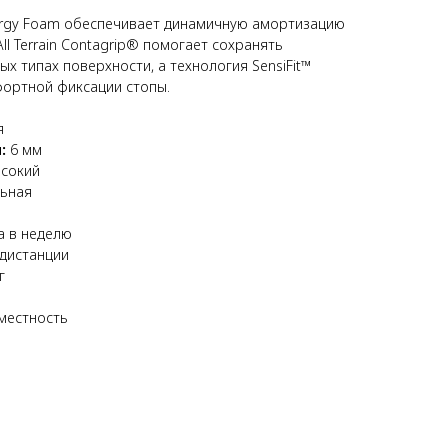
rgy Foam обеспечивает динамичную амортизацию
ll Terrain Contagrip® помогает сохранять
х типах поверхности, а технология SensiFit™
фортной фиксации стопы.
я
:
6 мм
сокий
ьная
а в неделю
 дистанции
г
местность