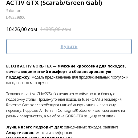
ACTIV GTX (Scarab/Green Gabl)
Salomon
L49229800
10426,00
сом
14895,00
сом
Купить
ELIXIR ACTIV GORE-TEX — мужские кроссовки для походов,
сочетающие мягкий комфорт и сбалансированную
поддержку.
Модель предназначена для продолжительных прогулок и
однодневных маршрутов.
Технология activeCHASSIS обеспечивает устойчивость и боковую
поддержку стопы. Промежуточная подошва fuzeFOAM и геометрия
Reverse Camber способствуют мягкой амортизации и плавному
перекату. Подошва All Terrain Contagrip® обеспечивает сцепление на
разных поверхностях, а мембрана GORE-TEX защищает от влаги.
Лучше всего подходит для:
однодневных походов, хайкинга
Амортизация:
мягкая и комфортная