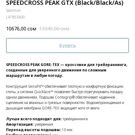
SPEEDCROSS PEAK GTX (Black/Black/As)
Salomon
L47853800
10676,00
сом
13345,00
сом
Купить
SPEEDCROSS PEAK GORE-TEX — кроссовки для трейлраннинга,
созданные для уверенного движения по сложным
маршрутам в любую погоду.
Конструкция SensiFit™ обеспечивает плотную и комфортную фиксацию
стопы, а система Quicklace™ позволяет быстро отрегулировать посадку
одним движением. Подошва Contagrip® обеспечивает надёжное
сцепление на влажных и грязных поверхностях. Водонепроницаемая и
дышащая мембрана GORE-TEX защищает ноги от влаги.
Лучше всего подходит для:
трейлраннинга
Амортизация:
умеренная
Перепад высоты подошвы:
10 мм