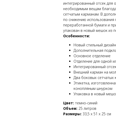
интегрированный отсек для о
необходимым вещам благода
сетчатым карманам. В допол
по снижению использования п
переработанной бумаги и пр
упакован в новый мешок из п
Особенности:
Новый стильный дизайн
Дополнительная подкла
Основное отделение
Отделение для одной ил
Интегрированный отсек
Внешний карман на мо
Два боковых сетчатых 
Этикетка, изготовленн
конопляным шнурком
Упаковка в новый мешо
Цвет:
темно-синий
Объем:
25 литров
Размеры:
33,5 x 51 x 25 см