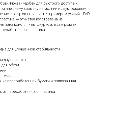
буви. Рюкзак удобен для быстрого доступа к
ря внешнему карману на молнии и двум боковым
нение, этот рюкзак является примером усилий HEAD
ластика — этикетка изготовлена из
ивязана конопляным шнурком, а сам рюкзак
ереработанного пластика.
дка для улучшенной стабильности
и двух ракеток
 для обуви
лнии
кармана
ая из переработанной бумаги и привязанная
к из переработанного пластика