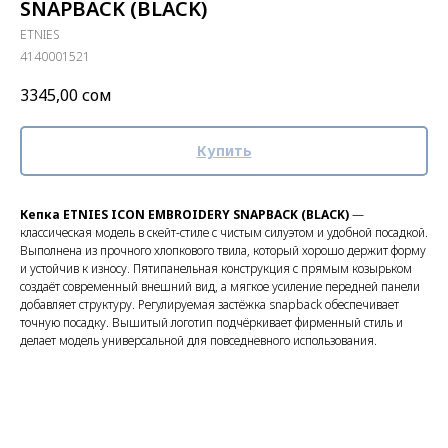
SNAPBACK (BLACK)
ETNIES
4140001521
3345,00
сом
Купить
Кепка ETNIES ICON EMBROIDERY SNAPBACK (BLACK)
—
классическая модель в скейт-стиле с чистым силуэтом и удобной посадкой.
Выполнена из прочного хлопкового твила, который хорошо держит форму
и устойчив к износу. Пятипанельная конструкция с прямым козырьком
создаёт современный внешний вид, а мягкое усиление передней панели
добавляет структуру. Регулируемая застёжка snapback обеспечивает
точную посадку. Вышитый логотип подчёркивает фирменный стиль и
делает модель универсальной для повседневного использования.