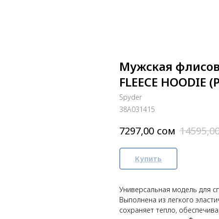
Мужская флисов
FLEECE HOODIE (
Spyder
38A031415
сом
7297,00
14595,0
Купить
Универсальная модель для сп
Выполнена из легкого эласт
сохраняет тепло, обеспечив