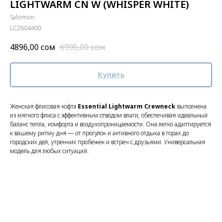
LIGHTWARM CN W (WHISPER WHITE)
Salomon
LC2604400
4896,00
сом
6995,00
сом
Купить
Женская флисовая кофта
Essential Lightwarm Crewneck
выполнена
из мягкого флиса с эффективным отводом влаги, обеспечивая идеальный
баланс тепла, комфорта и воздухопроницаемости. Она легко адаптируется
к вашему ритму дня — от прогулок и активного отдыха в горах до
городских дел, утренних пробежек и встреч с друзьями. Универсальная
модель для любых ситуаций.