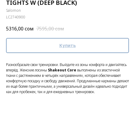
TIGHTS W (DEEP BLACK)
Salomon
LC2740900
5316,00
сом
7595,00
сом
Купить
Разнообразьте свои тренировки. Выйдите из зоны комфорта и двигайтесь
вперёд. Женские лосины
Shakeout Core
выполнены из эластичной
ткани с растяжением в четырёх направлениях, которая обеспечивает
комфортную посадку и свободу движений. Продуманные карманы делают
их ещё более практичными, а универсальный дизайн идеально подходит
как для пробежек, так и для ежедневных тренировок.