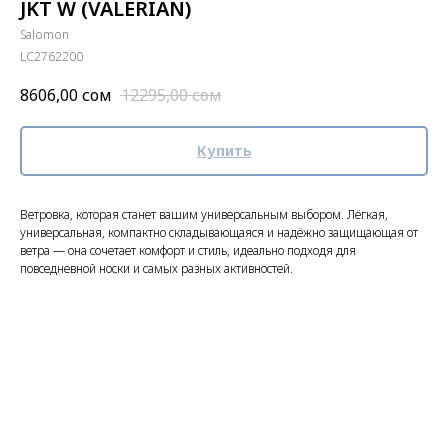
JKT W (VALERIAN)
Salomon
LC2762200
8606,00
сом
12295,00
сом
Купить
Ветровка, которая станет вашим универсальным выбором. Лёгкая,
универсальная, компактно складывающаяся и надёжно защищающая от
ветра — она сочетает комфорт и стиль, идеально подходя для
повседневной носки и самых разных активностей.