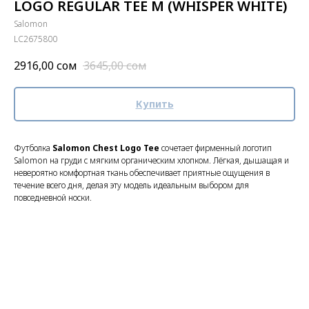
LOGO REGULAR TEE M (WHISPER WHITE)
Salomon
LC2675800
2916,00
сом
3645,00
сом
Купить
Футболка
Salomon Chest Logo Tee
сочетает фирменный логотип
Salomon на груди с мягким органическим хлопком. Лёгкая, дышащая и
невероятно комфортная ткань обеспечивает приятные ощущения в
течение всего дня, делая эту модель идеальным выбором для
повседневной носки.