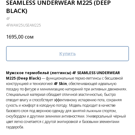
SEAMLESS UNDERWEAR M225 (DEEP
BLACK)
4F
4FWAW25USEAM225
1695,00
сом
Купить
Мужское термобельё (леггинсы) 4F SEAMLESS UNDERWEAR
M225 (Deep Black)
— функциональные термо-леггинсы с бесшовной
конструкцией и технологией
4F Skin
, обеспечивающей идеальную
посадку по фигуре и минимизацию натираний при активных движениях.
Специальный материал обладает отличной эластичностью, быстро
отводит влагу и способствует эффективному испарению пота, сохраняя
сухость и комфорт в холодную погоду. Модель подходит в качестве
базового слоя под верхнюю одежду для занятий лыжным спортом,
сноубордом и другими зимними активностями. Универсальный чёрный
цвет легко сочетается с другой экипировкой и базовыми элементами
гардероба.