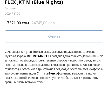
FLEX JKT M (Blue Nights)
Salomon
LC2474100
17321,00
сом
24745,00
сом
Купить
Сочетая лёгкий утеплитель и максимальную воздухопроницаемость,
мужская куртка
MOUNTAIN FLEX
создана для активного движения — от
затяжных подъёмов до стремительных спусков и всего, что между ними.
Прочная ткань Ripstop с водоотталкивающей пропиткой DWR защищает
от непогоды, эластичная трикотажная подкладка обеспечивает комфорт, а
технология вентиляции
ClimateSync
эффективно выводит излишки
влаги. Всё это объединено в одной куртке, чтобы вы могли расширять
границы своих возможностей.