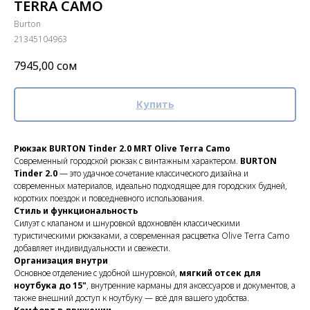
TERRA CAMO
Burton
21345104963
7945,00
сом
Купить
Рюкзак BURTON Tinder 2.0 MRT Olive Terra Camo
Современный городской рюкзак с винтажным характером.
BURTON
Tinder 2.0
— это удачное сочетание классического дизайна и
современных материалов, идеально подходящее для городских будней,
коротких поездок и повседневного использования.
Стиль и функциональность
Силуэт с клапаном и шнуровкой вдохновлён классическими
туристическими рюкзаками, а современная расцветка Olive Terra Camo
добавляет индивидуальности и свежести.
Организация внутри
Основное отделение с удобной шнуровкой,
мягкий отсек для
ноутбука до 15"
, внутренние карманы для аксессуаров и документов, а
также внешний доступ к ноутбуку — всё для вашего удобства.