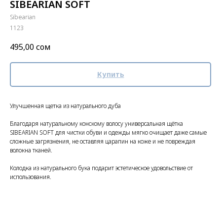
SIBEARIAN SOFT
Sibearian
1123
495,00
сом
Купить
Улучшенная щетка из натурального дуба
Благодаря натуральному конскому волосу универсальная щётка
SIBEARIAN SOFT для чистки обуви и одежды мягко очищает даже самые
сложные загрязнения, не оставляя царапин на коже и не повреждая
волокна тканей.
Колодка из натурального бука подарит эстетическое удовольствие от
использования.