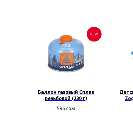
NEW
Баллон газовый Сплав
Детс
резьбовой (230 г)
Zog
595
сом