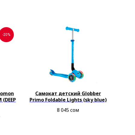
-20%
lomon
Самокат детский Globber
 (DEEP
Primo Foldable Lights (sky blue)
8 045
сом
м