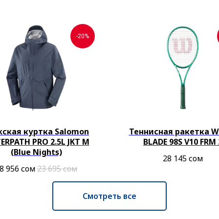
-20%
ская куртка Salomon
Теннисная ракетка Wi
ERPATH PRO 2.5L JKT M
BLADE 98S V10 FRM 
(Blue Nights)
28 145
сом
8 956
сом
23 695
сом
Смотреть все