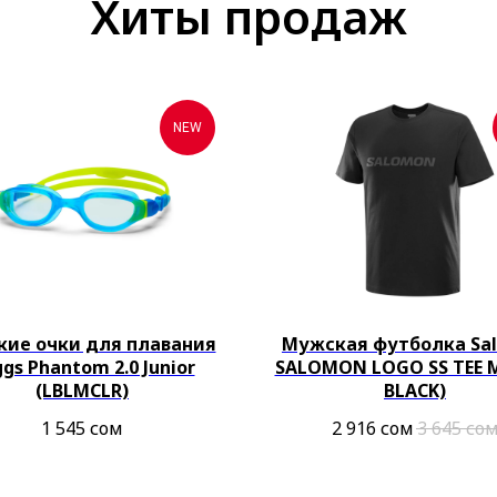
Хиты продаж
NEW
кие очки для плавания
Мужская футболка Sa
gs Phantom 2.0 Junior
SALOMON LOGO SS TEE M
(LBLMCLR)
BLACK)
1 545
сом
2 916
сом
3 645
со