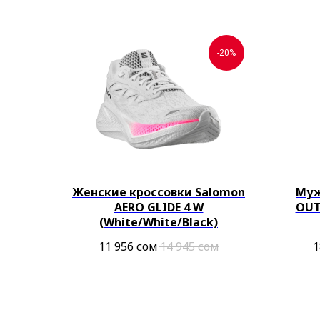
-20%
Женские кроссовки Salomon
Муж
AERO GLIDE 4 W
OUT
(White/White/Black)
11 956
сом
14 945
сом
1