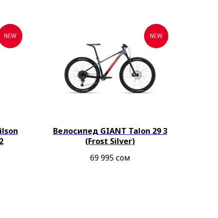
NEW
NEW
lson
Велосипед GIANT Talon 29 3
2
(Frost Silver)
69 995
сом